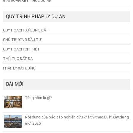
GIAI ĐOẠN KẾT THÚC DỰ ÁN
QUY TRÌNH PHÁP LÝ DỰ ÁN
QUY HOẠCH SỬ DỤNG ĐẤT
CHỦ TRƯƠNG ĐẦU TƯ
QUY HOẠCH CHI TIẾT
THỦ TỤC ĐẤT ĐAI
PHÁP LÝ XÂY DỰNG
BÀI MỚI
Tầng hầm là gì?
Nội dung của báo cáo nghiên cứu khả thi theo Luật Xây dựng
mới 2025