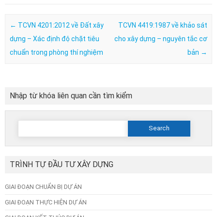
Post navigation
←
TCVN 4201:2012 về Đất xây
TCVN 4419:1987 về khảo sát
dựng – Xác định độ chặt tiêu
cho xây dựng – nguyên tắc cơ
chuẩn trong phòng thí nghiệm
bản
→
Nhập từ khóa liên quan cần tìm kiểm
Search
for:
TRÌNH TỰ ĐẦU TƯ XÂY DỰNG
GIAI ĐOẠN CHUẨN BỊ DỰ ÁN
GIAI ĐOẠN THỰC HIỆN DỰ ÁN