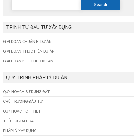
Search
for:
TRÌNH TỰ ĐẦU TƯ XÂY DỰNG
GIAI ĐOẠN CHUẨN BỊ DỰ ÁN
GIAI ĐOẠN THỰC HIỆN DỰ ÁN
GIAI ĐOẠN KẾT THÚC DỰ ÁN
QUY TRÌNH PHÁP LÝ DỰ ÁN
QUY HOẠCH SỬ DỤNG ĐẤT
CHỦ TRƯƠNG ĐẦU TƯ
QUY HOẠCH CHI TIẾT
THỦ TỤC ĐẤT ĐAI
PHÁP LÝ XÂY DỰNG