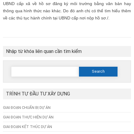
UBND cấp xã về hồ sơ đăng ký môi trường bằng văn bản hay
thông qua hình thức nào khác. Do đó anh chị có thể tìm hiểu thêm
về các thủ tục hành chính tại UBND cấp nơi nộp hồ sơ./.
Nhập từ khóa liên quan cần tìm kiểm
Search
for:
TRÌNH TỰ ĐẦU TƯ XÂY DỰNG
GIAI ĐOẠN CHUẨN BỊ DỰ ÁN
GIAI ĐOẠN THỰC HIỆN DỰ ÁN
GIAI ĐOẠN KẾT THÚC DỰ ÁN