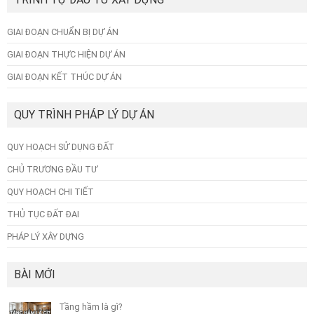
GIAI ĐOẠN CHUẨN BỊ DỰ ÁN
GIAI ĐOẠN THỰC HIỆN DỰ ÁN
GIAI ĐOẠN KẾT THÚC DỰ ÁN
QUY TRÌNH PHÁP LÝ DỰ ÁN
QUY HOẠCH SỬ DỤNG ĐẤT
CHỦ TRƯƠNG ĐẦU TƯ
QUY HOẠCH CHI TIẾT
THỦ TỤC ĐẤT ĐAI
PHÁP LÝ XÂY DỰNG
BÀI MỚI
Tầng hầm là gì?