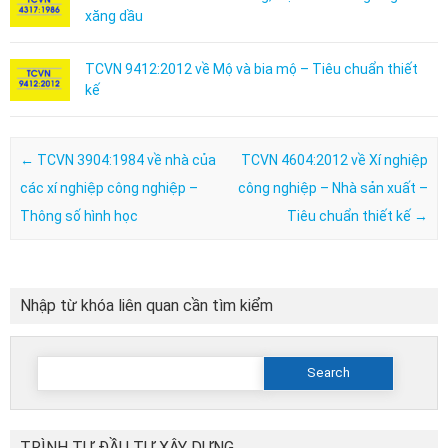
xăng dầu
TCVN 9412:2012 về Mộ và bia mộ – Tiêu chuẩn thiết
kế
Post navigation
←
TCVN 3904:1984 về nhà của
TCVN 4604:2012 về Xí nghiệp
các xí nghiệp công nghiệp –
công nghiệp – Nhà sản xuất –
Thông số hình học
Tiêu chuẩn thiết kế
→
Nhập từ khóa liên quan cần tìm kiểm
Search
for:
TRÌNH TỰ ĐẦU TƯ XÂY DỰNG