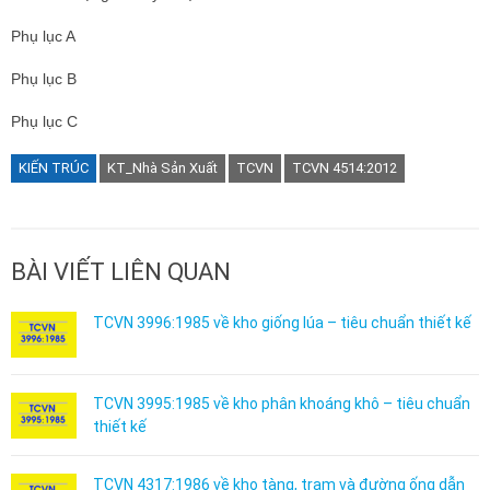
Phụ lục A
Phụ lục B
Phụ lục C
KIẾN TRÚC
KT_Nhà Sản Xuất
TCVN
TCVN 4514:2012
BÀI VIẾT LIÊN QUAN
TCVN 3996:1985 về kho giống lúa – tiêu chuẩn thiết kế
TCVN 3995:1985 về kho phân khoáng khô – tiêu chuẩn
thiết kế
TCVN 4317:1986 về kho tàng, trạm và đường ống dẫn