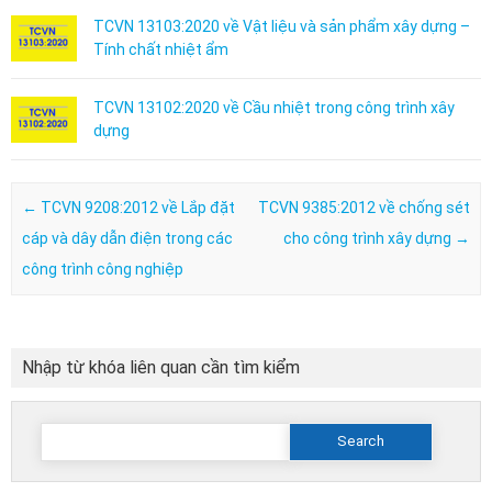
TCVN 13103:2020 về Vật liệu và sản phẩm xây dựng –
Tính chất nhiệt ẩm
TCVN 13102:2020 về Cầu nhiệt trong công trình xây
dựng
Post navigation
←
TCVN 9208:2012 về Lắp đặt
TCVN 9385:2012 về chống sét
cáp và dây dẫn điện trong các
cho công trình xây dựng
→
công trình công nghiệp
Nhập từ khóa liên quan cần tìm kiểm
Search
for: