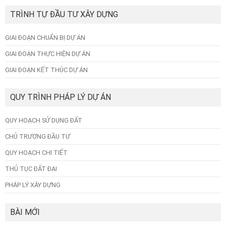
TRÌNH TỰ ĐẦU TƯ XÂY DỰNG
GIAI ĐOẠN CHUẨN BỊ DỰ ÁN
GIAI ĐOẠN THỰC HIỆN DỰ ÁN
GIAI ĐOẠN KẾT THÚC DỰ ÁN
QUY TRÌNH PHÁP LÝ DỰ ÁN
QUY HOẠCH SỬ DỤNG ĐẤT
CHỦ TRƯƠNG ĐẦU TƯ
QUY HOẠCH CHI TIẾT
THỦ TỤC ĐẤT ĐAI
PHÁP LÝ XÂY DỰNG
BÀI MỚI