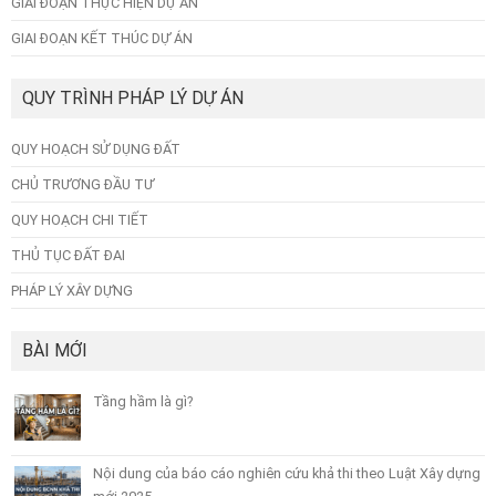
GIAI ĐOẠN THỰC HIỆN DỰ ÁN
GIAI ĐOẠN KẾT THÚC DỰ ÁN
QUY TRÌNH PHÁP LÝ DỰ ÁN
QUY HOẠCH SỬ DỤNG ĐẤT
CHỦ TRƯƠNG ĐẦU TƯ
QUY HOẠCH CHI TIẾT
THỦ TỤC ĐẤT ĐAI
PHÁP LÝ XÂY DỰNG
BÀI MỚI
Tầng hầm là gì?
Nội dung của báo cáo nghiên cứu khả thi theo Luật Xây dựng