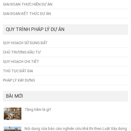
GIAI ĐOẠN THỰC HIỆN DỰ ÁN
GIAI ĐOẠN KẾT THÚC DỰ ÁN
QUY TRÌNH PHÁP LÝ DỰ ÁN
QUY HOẠCH SỬ DỤNG ĐẤT
CHỦ TRƯƠNG ĐẦU TƯ
QUY HOẠCH CHI TIẾT
THỦ TỤC ĐẤT ĐAI
PHÁP LÝ XÂY DỰNG
BÀI MỚI
Tầng hầm là gì?
Nội dung của báo cáo nghiên cứu khả thi theo Luật Xây dựng