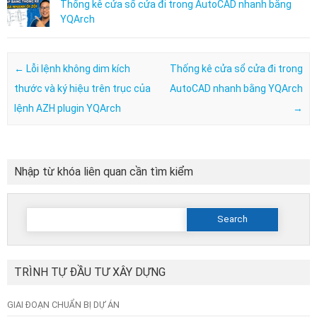
Thống kê cửa sổ cửa đi trong AutoCAD nhanh bằng
YQArch
Post navigation
←
Lỗi lệnh không dim kích
Thống kê cửa sổ cửa đi trong
thước và ký hiệu trên trục của
AutoCAD nhanh bằng YQArch
lệnh AZH plugin YQArch
→
Nhập từ khóa liên quan cần tìm kiểm
Search
for:
TRÌNH TỰ ĐẦU TƯ XÂY DỰNG
GIAI ĐOẠN CHUẨN BỊ DỰ ÁN