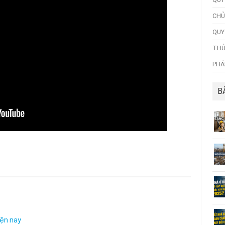
CHỦ
QUY
THỦ
PHÁ
B
iện nay