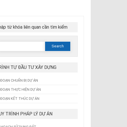
ập từ khóa liên quan cần tìm kiểm
Search
or:
RÌNH TỰ ĐẦU TƯ XÂY DỰNG
I ĐOẠN CHUẨN BỊ DỰ ÁN
I ĐOẠN THỰC HIỆN DỰ ÁN
I ĐOẠN KẾT THÚC DỰ ÁN
UY TRÌNH PHÁP LÝ DỰ ÁN
 HOẠCH SỬ DỤNG ĐẤT