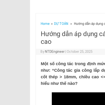
Home
»
DỰ TOÁN
» Hướng dẫn áp dụng cá
Hướng dẫn áp dụng cá
cao
By
NTDEngineer
|
October 25, 2025
Một số công tác trong định mức
như: “Công tác gia công lắp dự
cốt thép > 18mm, chiều cao <
hiểu như thế nào?