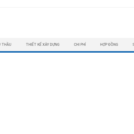
U THẦU
THIẾT KẾ XÂY DỰNG
CHI PHÍ
HỢP ĐỒNG