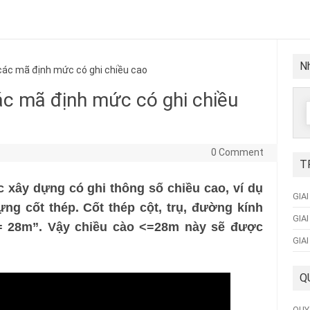
Nh
c mã định mức có ghi chiều cao
c mã định mức có ghi chiều
f
0 Comment
T
 xây dựng có ghi thông số chiều cao, ví dụ
GIA
ng cốt thép. Cốt thép cột, trụ, đường kính
GIA
= 28m”. Vậy chiều cào <=28m này sẽ được
GIA
Q
QUY