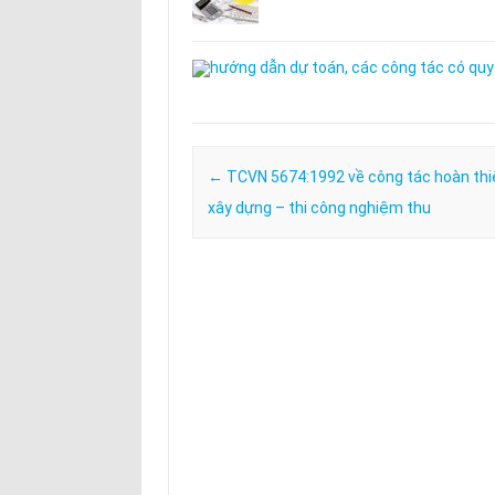
Post navigation
←
TCVN 5674:1992 về công tác hoàn thi
xây dựng – thi công nghiệm thu