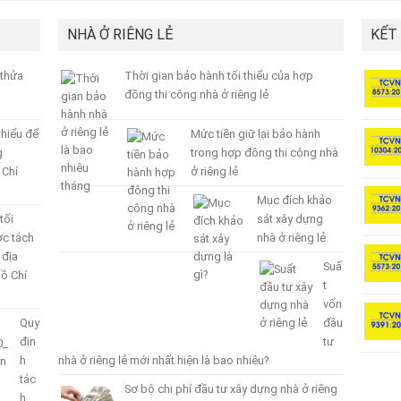
NHÀ Ở RIÊNG LẺ
KẾT
 thửa
Thời gian bảo hành tối thiểu của hợp
đồng thi công nhà ở riêng lẻ
thiểu để
Mức tiền giữ lại bảo hành
g
trong hợp đồng thi công nhà
 Chí
ở riêng lẻ
Mục đích khảo
tối
sát xây dựng
ợc tách
nhà ở riêng lẻ
 địa
Suấ
ồ Chí
t
vốn
Quy
đầu
địn
tư
h
nhà ở riêng lẻ mới nhất hiện là bao nhiêu?
tác
Sơ bộ chi phí đầu tư xây dựng nhà ở riêng
h