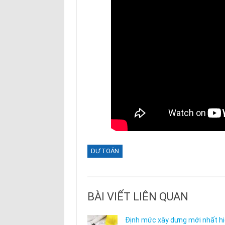
DỰ TOÁN
BÀI VIẾT LIÊN QUAN
Định mức xây dựng mới nhất h