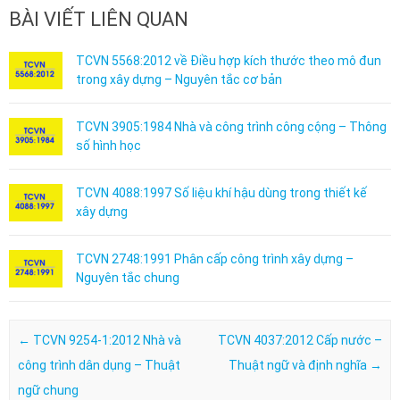
BÀI VIẾT LIÊN QUAN
TCVN 5568:2012 về Điều hợp kích thước theo mô đun
trong xây dựng – Nguyên tắc cơ bản
TCVN 3905:1984 Nhà và công trình công cộng – Thông
số hình học
TCVN 4088:1997 Số liệu khí hậu dùng trong thiết kế
xây dựng
TCVN 2748:1991 Phân cấp công trình xây dựng –
Nguyên tắc chung
Post navigation
←
TCVN 9254-1:2012 Nhà và
TCVN 4037:2012 Cấp nước –
công trình dân dụng – Thuật
Thuật ngữ và định nghĩa
→
ngữ chung