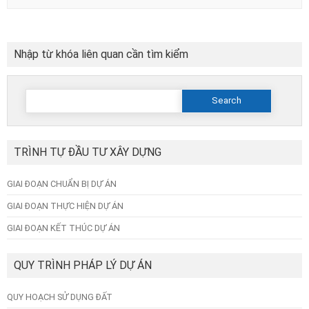
Nhập từ khóa liên quan cần tìm kiểm
Search
for:
TRÌNH TỰ ĐẦU TƯ XÂY DỰNG
GIAI ĐOẠN CHUẨN BỊ DỰ ÁN
GIAI ĐOẠN THỰC HIỆN DỰ ÁN
GIAI ĐOẠN KẾT THÚC DỰ ÁN
QUY TRÌNH PHÁP LÝ DỰ ÁN
QUY HOẠCH SỬ DỤNG ĐẤT