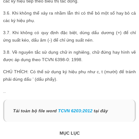
các ký hiệu tiếp theo biểu thị tác động.
3.6. Khi không thể xảy ra nhầm lẫn thì có thể bỏ một số hay bỏ cả
các ký hiệu phụ.
3.7. Khi không có quy định đặc biệt, dùng dấu dương (+) để chỉ
ứng suất kéo, dấu âm (-) để chỉ ứng suất nén.
3.8. Về nguyên tắc sử dụng chữ in nghiêng, chữ đứng hay hình vẽ
được áp dụng theo TCVN 6398-0: 1998.
CHÚ THÍCH: Có thể sử dụng ký hiệu phụ như c, t (mười) để tránh
phải dùng dấu ‘ (dấu phẩy).
…
Tải toàn bộ file word
TCVN 6203:2012
tại đây
MỤC LỤC