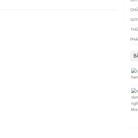
CHỦ
QUY
THỦ
PHÁ
B