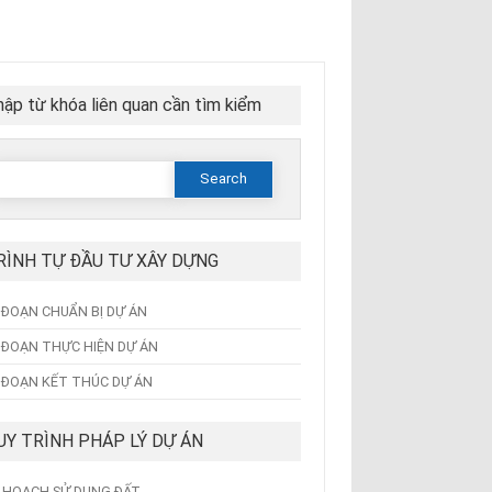
ập từ khóa liên quan cần tìm kiểm
Search
or:
RÌNH TỰ ĐẦU TƯ XÂY DỰNG
I ĐOẠN CHUẨN BỊ DỰ ÁN
I ĐOẠN THỰC HIỆN DỰ ÁN
I ĐOẠN KẾT THÚC DỰ ÁN
UY TRÌNH PHÁP LÝ DỰ ÁN
 HOẠCH SỬ DỤNG ĐẤT