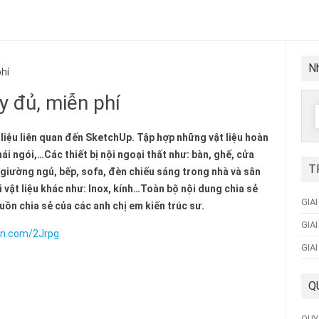
Nh
hí
 đủ, miễn phí
f
 liệu liên quan đến SketchUp. Tập hợp những vật liệu hoàn
ái ngói,…Các thiết bị nội ngoại thất như: bàn, ghế, cửa
T
 giường ngủ, bếp, sofa, đèn chiếu sáng trong nhà và sân
i vật liệu khác như: Inox, kính…Toàn bộ nội dung chia sẻ
GIA
ồn chia sẻ của các anh chị em kiến trúc sư.
GIA
ion.com/2Jrpg
GIA
Q
QUY