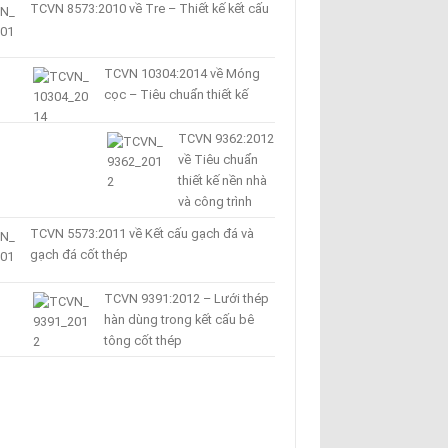
TCVN 8573:2010 về Tre – Thiết kế kết cấu
TCVN 10304:2014 về Móng
cọc – Tiêu chuẩn thiết kế
TCVN 9362:2012
về Tiêu chuẩn
thiết kế nền nhà
và công trình
TCVN 5573:2011 về Kết cấu gạch đá và
gạch đá cốt thép
TCVN 9391:2012 – Lưới thép
hàn dùng trong kết cấu bê
tông cốt thép