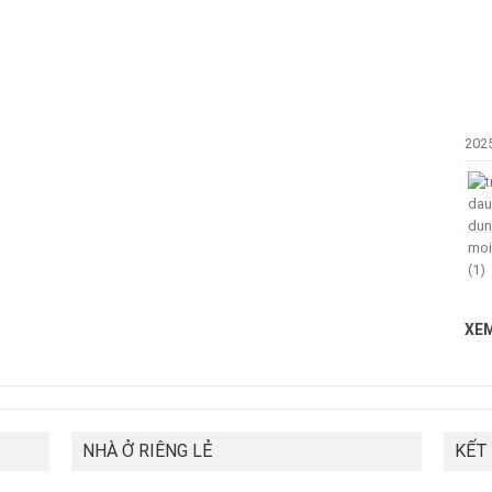
202
XEM
NHÀ Ở RIÊNG LẺ
KẾT