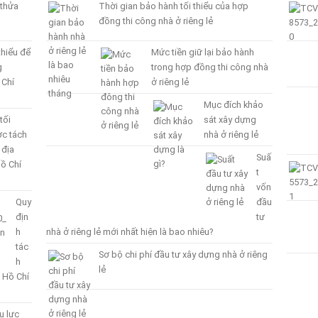
 thửa
Thời gian bảo hành tối thiểu của hợp
đồng thi công nhà ở riêng lẻ
thiểu để
Mức tiền giữ lại bảo hành
g
trong hợp đồng thi công nhà
 Chí
ở riêng lẻ
Mục đích khảo
tối
sát xây dựng
ợc tách
nhà ở riêng lẻ
 địa
Suấ
ồ Chí
t
vốn
Quy
đầu
địn
tư
h
nhà ở riêng lẻ mới nhất hiện là bao nhiêu?
tác
Sơ bộ chi phí đầu tư xây dựng nhà ở riêng
h
lẻ
 Hồ Chí
u lực