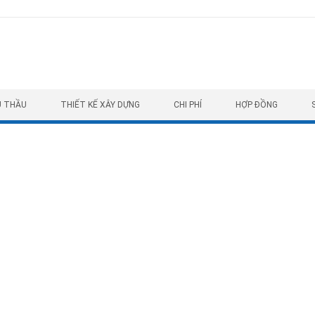
U THẦU
THIẾT KẾ XÂY DỰNG
CHI PHÍ
HỢP ĐỒNG