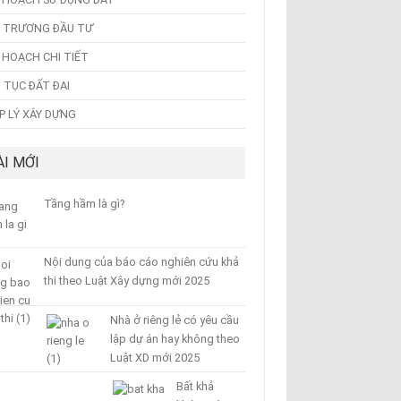
 TRƯƠNG ĐẦU TƯ
 HOẠCH CHI TIẾT
 TỤC ĐẤT ĐAI
P LÝ XÂY DỰNG
ÀI MỚI
Tầng hầm là gì?
Nội dung của báo cáo nghiên cứu khả
thi theo Luật Xây dựng mới 2025
Nhà ở riêng lẻ có yêu cầu
lập dự án hay không theo
Luật XD mới 2025
Bất khả