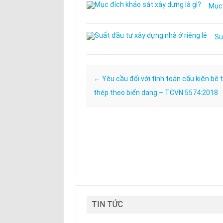
Mục 
Su
Post navigation
←
Yêu cầu đối với tính toán cấu kiện bê 
thép theo biến dạng – TCVN 5574:2018
TIN TỨC