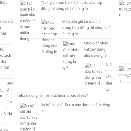
 thửa
Thời gian bảo hành tối thiểu của hợp
đồng thi công nhà ở riêng lẻ
thiểu để
Mức tiền giữ lại bảo hành
g
trong hợp đồng thi công nhà
 Chí
ở riêng lẻ
Mục đích khảo
tối
sát xây dựng
ợc tách
nhà ở riêng lẻ
 địa
Suấ
ồ Chí
t
vốn
Quy
đầu
địn
tư
h
nhà ở riêng lẻ mới nhất hiện là bao nhiêu?
tác
Sơ bộ chi phí đầu tư xây dựng nhà ở riêng
h
lẻ
 Hồ Chí
u lực