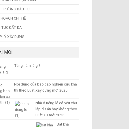
 TRƯƠNG ĐẦU TƯ
 HOẠCH CHI TIẾT
 TỤC ĐẤT ĐAI
P LÝ XÂY DỰNG
ÀI MỚI
Tầng hầm là gì?
Nội dung của báo cáo nghiên cứu khả
thi theo Luật Xây dựng mới 2025
Nhà ở riêng lẻ có yêu cầu
lập dự án hay không theo
Luật XD mới 2025
Bất khả