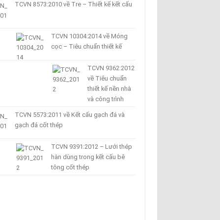
TCVN 8573:2010 về Tre – Thiết kế kết cấu
TCVN 10304:2014 về Móng
cọc – Tiêu chuẩn thiết kế
TCVN 9362:2012
về Tiêu chuẩn
thiết kế nền nhà
và công trình
TCVN 5573:2011 về Kết cấu gạch đá và
gạch đá cốt thép
TCVN 9391:2012 – Lưới thép
hàn dùng trong kết cấu bê
tông cốt thép