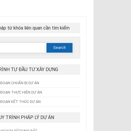
ập từ khóa liên quan cần tìm kiểm
Search
or:
RÌNH TỰ ĐẦU TƯ XÂY DỰNG
I ĐOẠN CHUẨN BỊ DỰ ÁN
I ĐOẠN THỰC HIỆN DỰ ÁN
I ĐOẠN KẾT THÚC DỰ ÁN
UY TRÌNH PHÁP LÝ DỰ ÁN
 HOẠCH SỬ DỤNG ĐẤT