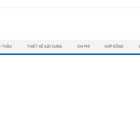
U THẦU
THIẾT KẾ XÂY DỰNG
CHI PHÍ
HỢP ĐỒNG