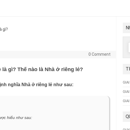
Nh
à gì?
f
0 Comment
T
 là gì? Thế nào là Nhà ở riêng lẻ?
GIA
ịnh nghĩa Nhà ở riêng lẻ như sau:
GIA
GIA
Q
ược hiểu như sau:
QUY