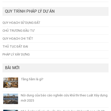
QUY TRÌNH PHÁP LÝ DỰ ÁN
QUY HOẠCH SỬ DỤNG ĐẤT
CHỦ TRƯƠNG ĐẦU TƯ
QUY HOẠCH CHI TIẾT
THỦ TỤC ĐẤT ĐAI
PHÁP LÝ XÂY DỰNG
BÀI MỚI
Tầng hầm là gì?
Nội dung của báo cáo nghiên cứu khả thi theo Luật Xây dựng
mới 2025