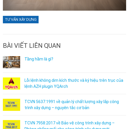
TƯ VẤN XÂY DỰNG
BÀI VIẾT LIÊN QUAN
Tầng hầm là gì?
Lỗi lệnh không dim kích thước và ký hiệu trên trục của
lệnh AZH plugin YQArch
TCVN 5637:1991 về quản lý chất lượng xây lắp công
trình xây dựng – nguyên tắc cơ bản
TCVN 7958:2017 về Bảo vệ công trình xây dựng –
Phòng chống mối cho công trình xây dựng mới