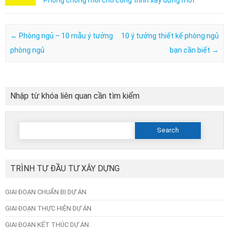
Post navigation
←
Phòng ngủ – 10 mẫu ý tưởng
10 ý tưởng thiết kế phòng ngủ
phòng ngủ
bạn cần biết
→
Nhập từ khóa liên quan cần tìm kiểm
Search
for:
TRÌNH TỰ ĐẦU TƯ XÂY DỰNG
GIAI ĐOẠN CHUẨN BỊ DỰ ÁN
GIAI ĐOẠN THỰC HIỆN DỰ ÁN
GIAI ĐOẠN KẾT THÚC DỰ ÁN