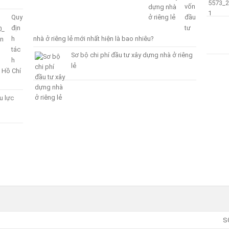
vốn
Quy
đầu
địn
tư
h
nhà ở riêng lẻ mới nhất hiện là bao nhiêu?
tác
Sơ bộ chi phí đầu tư xây dựng nhà ở riêng
h
lẻ
 Hồ Chí
u lực
S