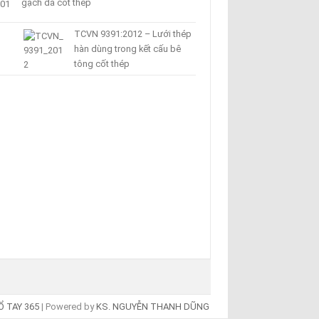
gạch đá cốt thép
TCVN 9391:2012 – Lưới thép
hàn dùng trong kết cấu bê
tông cốt thép
Ổ TAY 365
| Powered by
KS. NGUYỄN THANH DŨNG