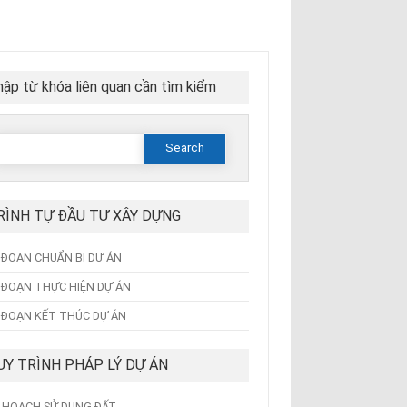
ập từ khóa liên quan cần tìm kiểm
Search
or:
RÌNH TỰ ĐẦU TƯ XÂY DỰNG
I ĐOẠN CHUẨN BỊ DỰ ÁN
I ĐOẠN THỰC HIỆN DỰ ÁN
I ĐOẠN KẾT THÚC DỰ ÁN
UY TRÌNH PHÁP LÝ DỰ ÁN
 HOẠCH SỬ DỤNG ĐẤT