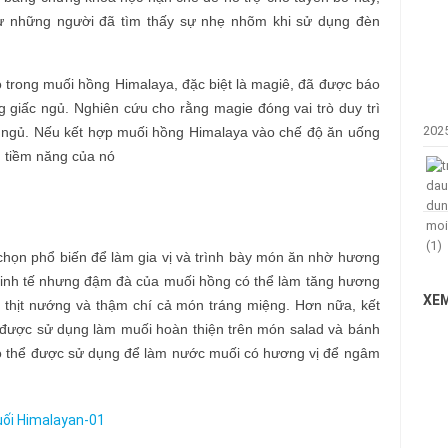
từ những người đã tìm thấy sự nhẹ nhõm khi sử dụng đèn
ó trong muối hồng Himalaya, đặc biệt là magiê, đã được báo
ng giấc ngủ. Nghiên cứu cho rằng magie đóng vai trò duy trì
202
t ngủ. Nếu kết hợp muối hồng Himalaya vào chế độ ăn uống
h tiềm năng của nó
chọn phổ biến để làm gia vị và trình bày món ăn nhờ hương
 tinh tế nhưng đậm đà của muối hồng có thể làm tăng hương
XEM
 thịt nướng và thậm chí cả món tráng miệng. Hơn nữa, kết
i được sử dụng làm muối hoàn thiện trên món salad và bánh
 thể được sử dụng để làm nước muối có hương vị để ngâm