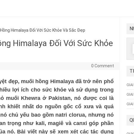
Nh
ồng Himalaya Đối Với Sức Khỏe Và Sắc Đẹp
ng Himalaya Đối Với Sức Khỏe
f
0 Comment
T
yệt đẹp, muối hồng Himalaya đã trở nên phổ
GIA
hiều lợi ích cho sức khỏe và sử dụng trong
GIA
mỏ muối Khewra ở Pakistan, nó được coi là
GIA
nh khiết nhất do nguồn gốc cổ xưa và quá
ù nó chủ yếu bao gồm natri clorua, nhưng nó
Q
n trọng như kali, magiê và canxi góp phần
ủa nó. Bài viết này sẽ xem xét các tác dụng
QUY