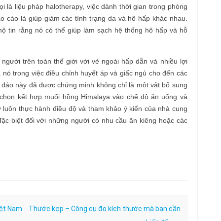
i là liệu pháp halotherapy, việc dành thời gian trong phòng
 cáo là giúp giảm các tình trạng da và hô hấp khác nhau.
ộ tin rằng nó có thể giúp làm sạch hệ thống hô hấp và hỗ
gười trên toàn thế giới với vẻ ngoài hấp dẫn và nhiều lợi
a nó trong việc điều chỉnh huyết áp và giấc ngủ cho đến các
ộc đáo này đã được chứng minh không chỉ là một vật bổ sung
 chọn kết hợp muối hồng Himalaya vào chế độ ăn uống và
 luôn thực hành điều độ và tham khảo ý kiến của nhà cung
ặc biệt đối với những người có nhu cầu ăn kiêng hoặc các
iệt Nam
Thước kẹp – Công cụ đo kích thước mà bạn cần