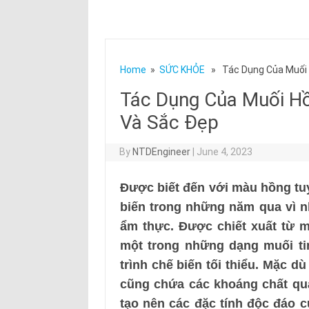
Home
»
SỨC KHỎE
» Tác Dụng Của Muối H
Tác Dụng Của Muối Hồ
Và Sắc Đẹp
By
NTDEngineer
|
June 4, 2023
Được biết đến với màu hồng tu
biến trong những năm qua vì n
ẩm thực. Được chiết xuất từ 
một trong những dạng muối ti
trình chế biến tối thiểu. Mặc d
cũng chứa các khoáng chất qua
tạo nên các đặc tính độc đáo c