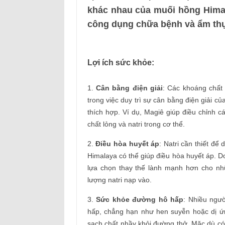
khác nhau của muối hồng Himal
công dụng chữa bệnh và ẩm thự
Lợi ích sức khỏe:
1.
Cân bằng điện giải
: Các khoáng chất
trong việc duy trì sự cân bằng điện giải c
thích hợp. Ví dụ, Magiê giúp điều chỉnh c
chất lỏng và natri trong cơ thể.
2.
Điều hòa huyết áp
: Natri cần thiết đ
Himalaya có thể giúp điều hòa huyết áp. D
lựa chọn thay thế lành mạnh hơn cho n
lượng natri nạp vào.
3.
Sức khỏe đường hô hấp
: Nhiều ngườ
hấp, chẳng hạn như hen suyễn hoặc dị ứ
sạch chất nhầy khỏi đường thở. Mặc dù có