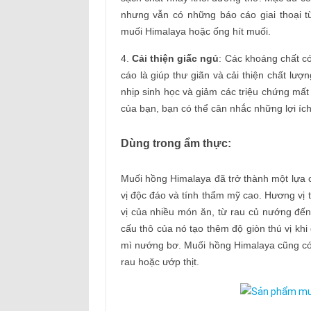
nhưng vẫn có những báo cáo giai thoại 
muối Himalaya hoặc ống hít muối.
4.
Cải thiện giấc ngủ
: Các khoáng chất c
cáo là giúp thư giãn và cải thiện chất lượ
nhịp sinh học và giảm các triệu chứng mấ
của bạn, bạn có thể cân nhắc những lợi íc
Dùng trong ẩm thực:
Muối hồng Himalaya đã trở thành một lựa 
vị độc đáo và tính thẩm mỹ cao. Hương vị
vị của nhiều món ăn, từ rau củ nướng đến
cấu thô của nó tạo thêm độ giòn thú vị kh
mì nướng bơ. Muối hồng Himalaya cũng có
rau hoặc ướp thịt.