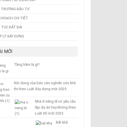
 TRƯƠNG ĐẦU TƯ
 HOẠCH CHI TIẾT
 TỤC ĐẤT ĐAI
P LÝ XÂY DỰNG
ÀI MỚI
Tầng hầm là gì?
Nội dung của báo cáo nghiên cứu khả
thi theo Luật Xây dựng mới 2025
Nhà ở riêng lẻ có yêu cầu
lập dự án hay không theo
Luật XD mới 2025
Bất khả