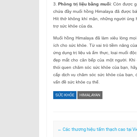
3.
Phòng trị liệu bằng muối
: Còn được gọ
chứa đầy muối hồng Himalaya đã được báo
Hít thở không khí mặn, những người ủng h
trợ sức khỏe của da.
Muối hồng Himalaya đã làm xiêu lòng mọi n
ích cho sức khỏe. Từ vai trò tiềm năng củ
ứng dụng trị liệu và ẩm thực, loại muối đ
đẹp mắt cho căn bếp của một người. Khi
thói quen chăm sóc sức khỏe của bạn, hãy
cấp dịch vụ chăm sóc sức khỏe của bạn, đ
vấn đề sức khỏe cụ thể.
SỨC KHỎE
HIMALAYAN
Post navigation
←
Các thương hiệu tấm thạch cao tại V