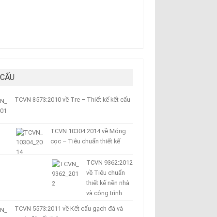
 CẤU
TCVN 8573:2010 về Tre – Thiết kế kết cấu
TCVN 10304:2014 về Móng
cọc – Tiêu chuẩn thiết kế
TCVN 9362:2012
về Tiêu chuẩn
thiết kế nền nhà
và công trình
TCVN 5573:2011 về Kết cấu gạch đá và