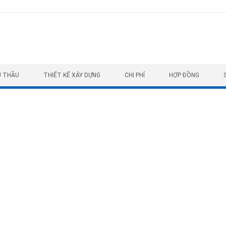
U THẦU
THIẾT KẾ XÂY DỰNG
CHI PHÍ
HỢP ĐỒNG