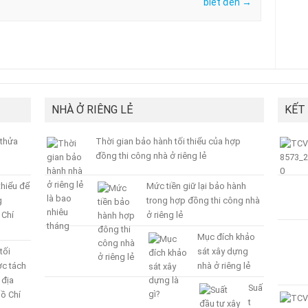
biết đến
→
NHÀ Ở RIÊNG LẺ
KẾT
 thửa
Thời gian bảo hành tối thiểu của hợp
đồng thi công nhà ở riêng lẻ
thiểu để
Mức tiền giữ lại bảo hành
g
trong hợp đồng thi công nhà
 Chí
ở riêng lẻ
Mục đích khảo
tối
sát xây dựng
ợc tách
nhà ở riêng lẻ
 địa
Suấ
ồ Chí
t