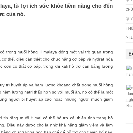
aya, từ lợi ích sức khỏe tiềm năng cho đến
CHỦ
c của nó.
QUY
THỦ
PHÁ
 có trong muối hồng Himalaya đóng một vai trò quan trọng
B
ủa cơ thể, điều cần thiết cho chức năng cơ bắp và hydrat hóa
ác cơn co thắt cơ bắp, trong khi kali hỗ trợ cân bằng lượng
ể duy trì huyết áp và hàm lượng khoáng chất trong muối hồng
o hàm lượng natri thấp hơn so với muối ăn, nó có thể là một
hững người bị huyết áp cao hoặc những người muốn giảm
i tin rằng muối Himal có thể hỗ trợ cải thiện tình trạng hô
ng. Điều này được cho là nhờ khả năng giảm viêm và làm
 bằng chứng khoa học hạn chế để hỗ trợ cho tuyên bố này,