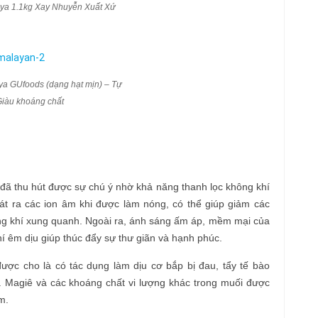
ya 1.1kg Xay Nhuyễn Xuất Xứ
a GUfoods (dạng hạt mịn) – Tự
 Giàu khoáng chất
đã thu hút được sự chú ý nhờ khả năng thanh lọc không khí
át ra các ion âm khi được làm nóng, có thể giúp giảm các
ông khí xung quanh. Ngoài ra, ánh sáng ấm áp, mềm mại của
í êm dịu giúp thúc đẩy sự thư giãn và hạnh phúc.
ợc cho là có tác dụng làm dịu cơ bắp bị đau, tẩy tế bào
i. Magiê và các khoáng chất vi lượng khác trong muối được
m.