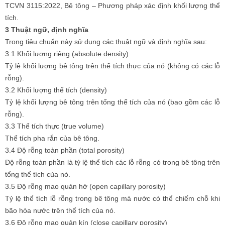
TCVN 3115:2022, Bê tông – Phương pháp xác định khối lượng thể
tích.
3 Thuật ngữ, định nghĩa
Trong tiêu chuẩn này sử dụng các thuật ngữ và định nghĩa sau:
3.1
Khối lượng riêng (absolute density)
Tỷ lệ khối lượng bê tông trên thể tích thực của nó (không có các lỗ
rỗng).
3.2
Khối lượng thể tích (density)
Tỷ lệ khối lượng bê tông trên tổng thể tích của nó (bao gồm các lỗ
rỗng).
3.3
Thể tích thực (true volume)
Thể tích pha rắn của bê tông.
3.4
Độ rỗng toàn phần (total porosity)
Độ rỗng toàn phần là tỷ lệ thể tích các lỗ rỗng có trong bê tông trên
tổng thể tích của nó.
3.5
Độ rỗng mao quản hở (open capillary porosity)
Tỷ lệ thể tích lỗ rỗng trong bê tông mà nước có thể chiếm chỗ khi
bão hòa nước trên thể tích của nó.
3.6
Độ rỗng mao quản kín (close capillary porosity)