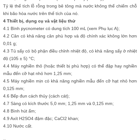
Tỷ lệ thể tích lỗ rỗng trong bê tông mà nước không thể chiếm chỗ
khi bão hòa nước trên thể tích của nó.
4 Thiết bị, dụng cụ và vật liệu thử
4.1 Bình pycnometer có dung tích 100 mL (xem Phụ lục A);
4.2 Cân có khả năng cân phù hợp và độ chính xác không lớn hơn
0,01 g;
4.3 Tủ sấy có bộ phận điều chỉnh nhiệt độ, có khả năng sấy ở nhiệt
độ (105 ± 5) °C;
4.4 Máy nghiền thô (hoặc thiết bị phù hợp) có thể đập hay nghiền
mẫu đến cỡ hạt nhỏ hơn 1,25 mm;
4.5 Máy nghiền mịn có khả năng nghiền mẫu đến cỡ hạt nhỏ hơn
0,125 mm;
4.6 Bếp đun cách thủy (cách cát);
4.7 Sàng có kích thước 5,0 mm; 1,25 mm và 0,125 mm;
4.8 Bình hút ẩm;
4.9 Axít H2SO4 đậm đặc; CaCI2 khan;
4.10 Nước cất.
…