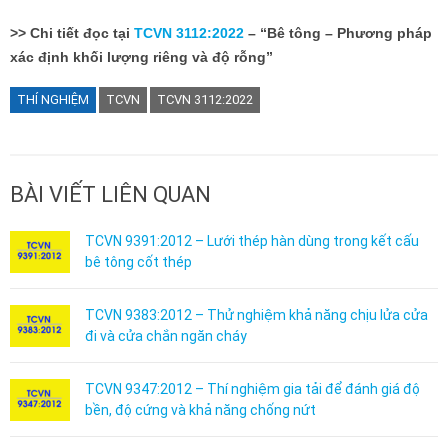
>> Chi tiết đọc tại
TCVN 3112:2022
– “Bê tông – Phương pháp
xác định khối lượng riêng và độ rỗng”
THÍ NGHIỆM
TCVN
TCVN 3112:2022
BÀI VIẾT LIÊN QUAN
TCVN 9391:2012 – Lưới thép hàn dùng trong kết cấu
bê tông cốt thép
TCVN 9383:2012 – Thử nghiệm khả năng chịu lửa cửa
đi và cửa chắn ngăn cháy
TCVN 9347:2012 – Thí nghiệm gia tải để đánh giá độ
bền, độ cứng và khả năng chống nứt