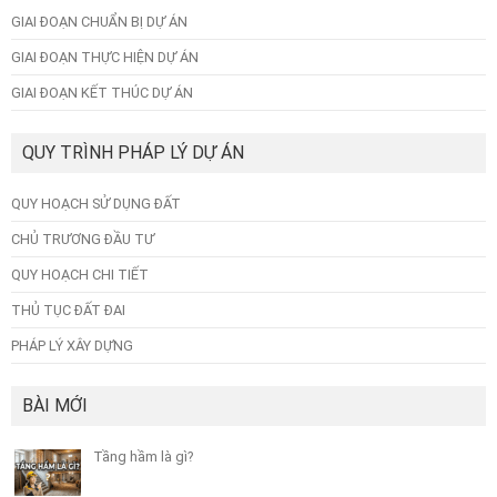
GIAI ĐOẠN CHUẨN BỊ DỰ ÁN
GIAI ĐOẠN THỰC HIỆN DỰ ÁN
GIAI ĐOẠN KẾT THÚC DỰ ÁN
QUY TRÌNH PHÁP LÝ DỰ ÁN
QUY HOẠCH SỬ DỤNG ĐẤT
CHỦ TRƯƠNG ĐẦU TƯ
QUY HOẠCH CHI TIẾT
THỦ TỤC ĐẤT ĐAI
PHÁP LÝ XÂY DỰNG
BÀI MỚI
Tầng hầm là gì?