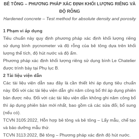
BÊ TÔNG – PHƯƠNG PHÁP XÁC ĐỊNH KHỐI LƯỢNG RIÊNG VÀ
ĐỘ RỖNG
Hardened concrete – Test method for absolute density and porosity
1 Phạm vi áp dụng
Tiêu chuẩn này quy định phương pháp xác định khối lượng riêng
sử dụng bình pycnometer và độ rỗng của bê tông dựa trên khối
lượng thể tích, độ hút nước và độ ẩm.
Phương pháp xác định khối lượng riêng sử dụng bình Le Chatelier
được trình bày tại Phụ lục B.
2 Tài liệu viện dẫn
Các tài liệu viện dẫn sau đây là cần thiết khi áp dụng tiêu chuẩn
này. Đối với các tài liệu viện dẫn ghi năm công bố thl áp dụng phiên
bản được nêu. Đối với các tài liệu viện dẫn không ghi năm công bố
thì áp dụng phiên bàn mới nhất, bao gồm cả các sửa đổi, bổ sung
(nếu có).
TCVN 3105:2022, Hỗn hợp bê tông và bê tông – Lấy mẫu, chế tạo
và bảo dưỡng mẫu thử.
TCVN 3113:2022, Bê tông – Phương pháp xác định độ hút nước.