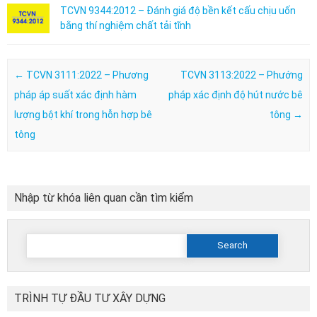
TCVN 9344:2012 – Đánh giá độ bền kết cấu chịu uốn
bằng thí nghiệm chất tải tĩnh
Post navigation
←
TCVN 3111:2022 – Phương
TCVN 3113:2022 – Phướng
pháp áp suất xác định hàm
pháp xác định độ hút nước bê
lượng bột khí trong hỗn hợp bê
tông
→
tông
Nhập từ khóa liên quan cần tìm kiểm
Search
for:
TRÌNH TỰ ĐẦU TƯ XÂY DỰNG