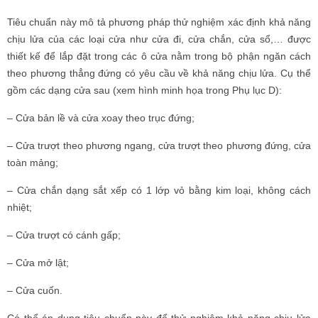
Tiêu chuẩn này mô tả phương pháp thử nghiệm xác định khả năng
chịu lửa của các loại cửa như cửa đi, cửa chắn, cửa sổ,… được
thiết kế để lắp đặt trong các ô cửa nằm trong bộ phận ngăn cách
theo phương thẳng đứng có yêu cầu về khả năng chịu lửa. Cụ thể
gồm các dạng cửa sau (xem hình minh họa trong Phụ lục D):
– Cửa bản lề và cửa xoay theo trục đứng;
– Cửa trượt theo phương ngang, cửa trượt theo phương đứng, cửa
toàn mảng;
– Cửa chắn dạng sắt xếp có 1 lớp vỏ bằng kim loại, không cách
nhiệt;
– Cửa trượt có cánh gấp;
– Cửa mở lật;
– Cửa cuốn.
Có thể áp dụng tiêu chuẩn này để thử nghiệm khả năng chịu lửa