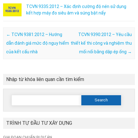
TCVN 9335:2012 – Xác định cường độ nén sử dụng
kết hợp máy đo siêu âm và súng bật nẩy
Post navigation
←
TCVN 9381:2012 – Hướng
TCVN 9390:2012 – Yêu cầu
dẫn đánh giá mức độ nguy hiểm
thiết kế thi công và nghiệm thu
của kết cấu nhà
mối nối bằng dập ép ống
→
Nhập từ khóa liên quan cần tìm kiểm
Search
for:
TRÌNH TỰ ĐẦU TƯ XÂY DỰNG
GIAI ĐOẠN CHUẨN BỊ DỰ ÁN