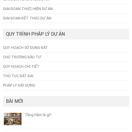
GIAI ĐOẠN THỰC HIỆN DỰ ÁN
GIAI ĐOẠN KẾT THÚC DỰ ÁN
QUY TRÌNH PHÁP LÝ DỰ ÁN
QUY HOẠCH SỬ DỤNG ĐẤT
CHỦ TRƯƠNG ĐẦU TƯ
QUY HOẠCH CHI TIẾT
THỦ TỤC ĐẤT ĐAI
PHÁP LÝ XÂY DỰNG
BÀI MỚI
Tầng hầm là gì?