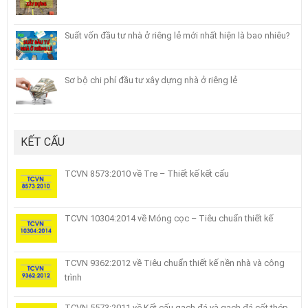
Suất vốn đầu tư nhà ở riêng lẻ mới nhất hiện là bao nhiêu?
Sơ bộ chi phí đầu tư xây dựng nhà ở riêng lẻ
KẾT CẤU
TCVN 8573:2010 về Tre – Thiết kế kết cấu
TCVN 10304:2014 về Móng cọc – Tiêu chuẩn thiết kế
TCVN 9362:2012 về Tiêu chuẩn thiết kế nền nhà và công
trình
TCVN 5573:2011 về Kết cấu gạch đá và gạch đá cốt thép