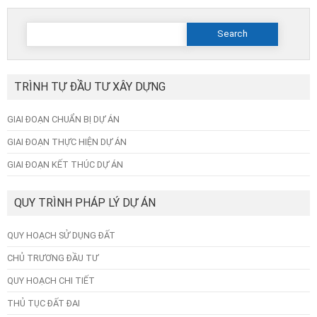
Search
for:
TRÌNH TỰ ĐẦU TƯ XÂY DỰNG
GIAI ĐOẠN CHUẨN BỊ DỰ ÁN
GIAI ĐOẠN THỰC HIỆN DỰ ÁN
GIAI ĐOẠN KẾT THÚC DỰ ÁN
QUY TRÌNH PHÁP LÝ DỰ ÁN
QUY HOẠCH SỬ DỤNG ĐẤT
CHỦ TRƯƠNG ĐẦU TƯ
QUY HOẠCH CHI TIẾT
THỦ TỤC ĐẤT ĐAI