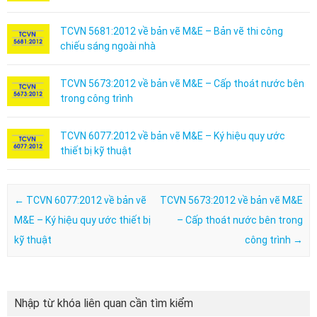
TCVN 5681:2012 về bản vẽ M&E – Bản vẽ thi công
chiếu sáng ngoài nhà
TCVN 5673:2012 về bản vẽ M&E – Cấp thoát nước bên
trong công trình
TCVN 6077:2012 về bản vẽ M&E – Ký hiệu quy ước
thiết bị kỹ thuật
Post navigation
←
TCVN 6077:2012 về bản vẽ
TCVN 5673:2012 về bản vẽ M&E
M&E – Ký hiệu quy ước thiết bị
– Cấp thoát nước bên trong
kỹ thuật
công trình
→
Nhập từ khóa liên quan cần tìm kiểm