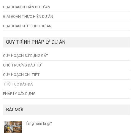
GIAI ĐOẠN CHUẨN BỊ DỰ ÁN
GIAI ĐOẠN THỰC HIỆN DỰ ÁN
GIAI ĐOẠN KẾT THÚC DỰ ÁN
QUY TRÌNH PHÁP LÝ DỰ ÁN
QUY HOẠCH SỬ DỤNG ĐẤT
CHỦ TRƯƠNG ĐẦU TƯ
QUY HOẠCH CHI TIẾT
THỦ TỤC ĐẤT ĐAI
PHÁP LÝ XÂY DỰNG
BÀI MỚI
Tầng hầm là gì?