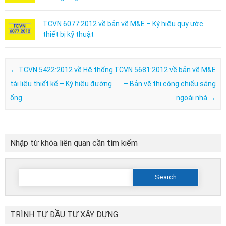
TCVN 6077:2012 về bản vẽ M&E – Ký hiệu quy ước
thiết bị kỹ thuật
Post navigation
←
TCVN 5422:2012 về Hệ thống
TCVN 5681:2012 về bản vẽ M&E
tài liệu thiết kế – Ký hiệu đường
– Bản vẽ thi công chiếu sáng
ống
ngoài nhà
→
Nhập từ khóa liên quan cần tìm kiểm
Search
for:
TRÌNH TỰ ĐẦU TƯ XÂY DỰNG