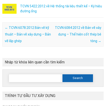
TCVN 5422:2012 về Hệ thống tài liệu thiết kế – Ký hiệu
đường ống
Post navigation
←
TCVN 6078:2012 Bản vẽ kỹ
TCVN 6084:2012 về Bản vẽ xây
thuật – Bản vẽ xây dựng – Bản
dựng – Thể hiện cốt thép bê
vẽ lắp ghép
tông
→
Nhập từ khóa liên quan cần tìm kiểm
Search
for:
TRÌNH TỰ ĐẦU TƯ XÂY DỰNG