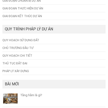
GIAI ĐOẠN CHUẨN BỊ DỰ ÁN
GIAI ĐOẠN THỰC HIỆN DỰ ÁN
GIAI ĐOẠN KẾT THÚC DỰ ÁN
QUY TRÌNH PHÁP LÝ DỰ ÁN
QUY HOẠCH SỬ DỤNG ĐẤT
CHỦ TRƯƠNG ĐẦU TƯ
QUY HOẠCH CHI TIẾT
THỦ TỤC ĐẤT ĐAI
PHÁP LÝ XÂY DỰNG
BÀI MỚI
Tầng hầm là gì?