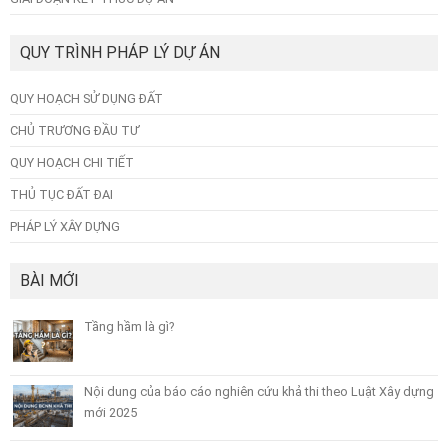
QUY TRÌNH PHÁP LÝ DỰ ÁN
QUY HOẠCH SỬ DỤNG ĐẤT
CHỦ TRƯƠNG ĐẦU TƯ
QUY HOẠCH CHI TIẾT
THỦ TỤC ĐẤT ĐAI
PHÁP LÝ XÂY DỰNG
BÀI MỚI
Tầng hầm là gì?
Nội dung của báo cáo nghiên cứu khả thi theo Luật Xây dựng
mới 2025