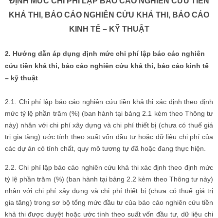
ĐỊNH MỨC CHI PHÍ LẬP BÁO CÁO NGHIÊN CỨU TIỀN
KHẢ THI, BÁO CÁO NGHIÊN CỨU KHẢ THI, BÁO CÁO
KINH TẾ – KỸ THUẬT
2. Hướng dẫn áp dụng định mức chi phí lập báo cáo nghiên
cứu tiền khả thi, báo cáo nghiên cứu khả thi, báo cáo kinh tế
– kỹ thuật
2.1. Chi phí lập báo cáo nghiên cứu tiền khả thi xác định theo định
mức tỷ lệ phần trăm (%) (ban hành tại bảng 2.1 kèm theo Thông tư
này) nhân với chi phí xây dựng và chi phí thiết bị (chưa có thuế giá
trị gia tăng) ước tính theo suất vốn đầu tư hoặc dữ liệu chi phí của
các dự án có tính chất, quy mô tương tự đã hoặc đang thực hiện.
2.2. Chi phí lập báo cáo nghiên cứu khả thi xác định theo định mức
tỷ lệ phần trăm (%) (ban hành tại bảng 2.2 kèm theo Thông tư này)
nhân với chi phí xây dựng và chi phí thiết bị (chưa có thuế giá trị
gia tăng) trong sơ bộ tổng mức đầu tư của báo cáo nghiên cứu tiền
khả thi được duyệt hoặc ước tính theo suất vốn đầu tư, dữ liệu chi