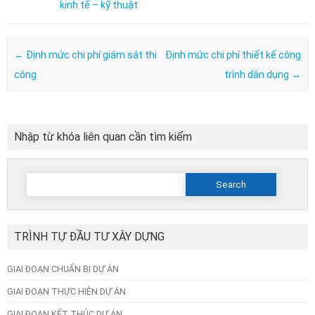
kinh tế – kỹ thuật
Post navigation
←
Định mức chi phí giám sát thi
Định mức chi phí thiết kế công
công
trình dân dụng
→
Nhập từ khóa liên quan cần tìm kiểm
Search
for:
TRÌNH TỰ ĐẦU TƯ XÂY DỰNG
GIAI ĐOẠN CHUẨN BỊ DỰ ÁN
GIAI ĐOẠN THỰC HIỆN DỰ ÁN
GIAI ĐOẠN KẾT THÚC DỰ ÁN