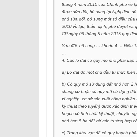
tháng 4 năm 2010 của Chính phủ về lập
được sửa đổi, bổ sung tại Nghị định 
phủ sửa đổi, bổ sung một số điều của
2010 về lập, thẩm định, phê duyệt và 
CP ngày 06 tháng 5 năm 2015 quy định
Sửa đổi, bổ sung … khoản 4 … Điều 1
…
4. Các lô đất có quy mô nhỏ phải đáp 
a) Lô đất do một chủ đầu tư thực hiện
b) Có quy mô sử dụng đất nhỏ hơn 2 h
chung cư hoặc có quy mô sử dụng đất 
xí nghiệp, cơ sở sản xuất công nghiệp 
kỹ thuật theo tuyến) được xác định th
hoạch có tính chất kỹ thuật, chuyên 
nhỏ hơn 5 ha đối với các trường hợp cò
c) Trong khu vực đã có quy hoạch ph