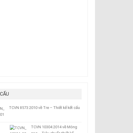
 CẤU
TCVN 8573:2010 về Tre – Thiết kế kết cấu
TCVN 10304:2014 về Móng