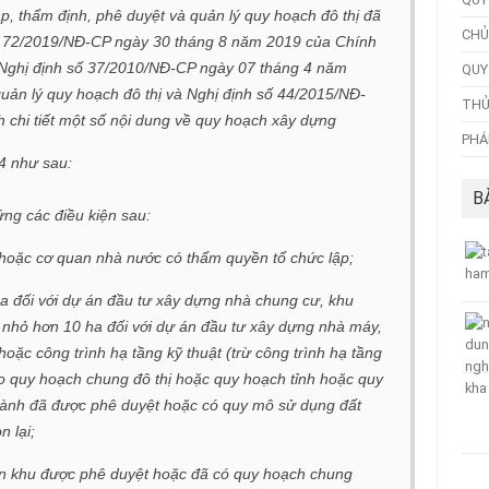
, thẩm định, phê duyệt và quản lý quy hoạch đô thị đã
CHỦ
số 72/2019/NĐ-CP ngày 30 tháng 8 năm 2019 của Chính
 Nghị định số 37/2010/NĐ-CP ngày 07 tháng 4 năm
QUY
quản lý quy hoạch đô thị và Nghị định số 44/2015/NĐ-
THỦ
 chi tiết một số nội dung về quy hoạch xây dựng
PHÁ
4 như sau:
B
ứng các điều kiện sau:
 hoặc cơ quan nhà nước có thẩm quyền tổ chức lập;
a đối với dự án đầu tư xây dựng nhà chung cư, khu
nhỏ hơn 10 ha đối với dự án đầu tư xây dựng nhà máy,
hoặc công trình hạ tầng kỹ thuật (trừ công trình hạ tầng
eo quy hoạch chung đô thị hoặc quy hoạch tỉnh hoặc quy
ngành đã được phê duyệt hoặc có quy mô sử dụng đất
n lại;
ân khu được phê duyệt hoặc đã có quy hoạch chung