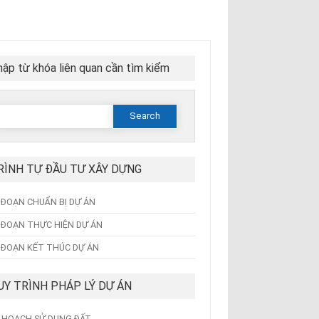
ập từ khóa liên quan cần tìm kiểm
Search
or:
RÌNH TỰ ĐẦU TƯ XÂY DỰNG
I ĐOẠN CHUẨN BỊ DỰ ÁN
I ĐOẠN THỰC HIỆN DỰ ÁN
I ĐOẠN KẾT THÚC DỰ ÁN
UY TRÌNH PHÁP LÝ DỰ ÁN
 HOẠCH SỬ DỤNG ĐẤT