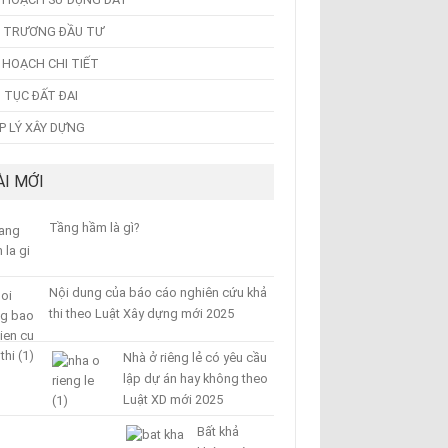
 TRƯƠNG ĐẦU TƯ
 HOẠCH CHI TIẾT
 TỤC ĐẤT ĐAI
P LÝ XÂY DỰNG
ÀI MỚI
Tầng hầm là gì?
Nội dung của báo cáo nghiên cứu khả
thi theo Luật Xây dựng mới 2025
Nhà ở riêng lẻ có yêu cầu
lập dự án hay không theo
Luật XD mới 2025
Bất khả