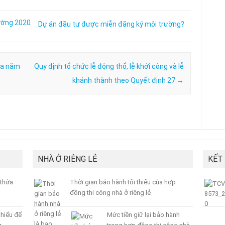
Dự án đầu tư được miễn đăng ký môi trường?
ủa năm
Quy định tổ chức lễ động thổ, lễ khởi công và lễ
khánh thành theo Quyết định 27
→
NHÀ Ở RIÊNG LẺ
KẾT
 thửa
Thời gian bảo hành tối thiểu của hợp
đồng thi công nhà ở riêng lẻ
thiểu để
Mức tiền giữ lại bảo hành