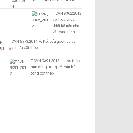
cọc – Tiêu chuẩn thiết kế
TCVN 9362:2012
về Tiêu chuẩn
thiết kế nền nhà
và công trình
TCVN 5573:2011 về Kết cấu gạch đá và
gạch đá cốt thép
TCVN 9391:2012 – Lưới thép
hàn dùng trong kết cấu bê
tông cốt thép