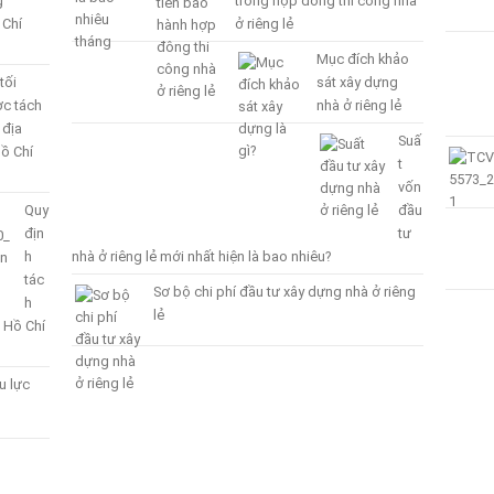
g
trong hợp đồng thi công nhà
 Chí
ở riêng lẻ
Mục đích khảo
tối
sát xây dựng
ợc tách
nhà ở riêng lẻ
 địa
Suấ
ồ Chí
t
vốn
Quy
đầu
địn
tư
h
nhà ở riêng lẻ mới nhất hiện là bao nhiêu?
tác
Sơ bộ chi phí đầu tư xây dựng nhà ở riêng
h
lẻ
 Hồ Chí
u lực