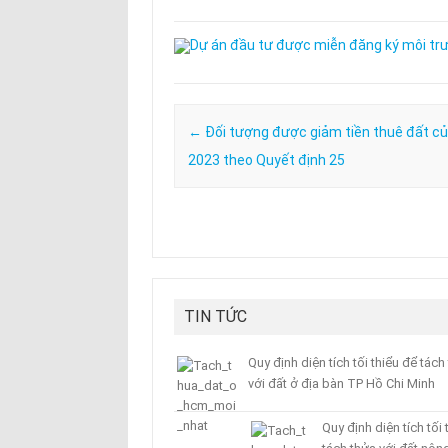
Post navigation
←
Đối tượng được giảm tiền thuê đất c
2023 theo Quyết định 25
TIN TỨC
Quy định diện tích tối thiểu để tách
với đất ở địa bàn TP Hồ Chi Minh
Quy định diện tích tối 