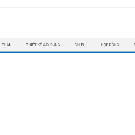
U THẦU
THIẾT KẾ XÂY DỰNG
CHI PHÍ
HỢP ĐỒNG