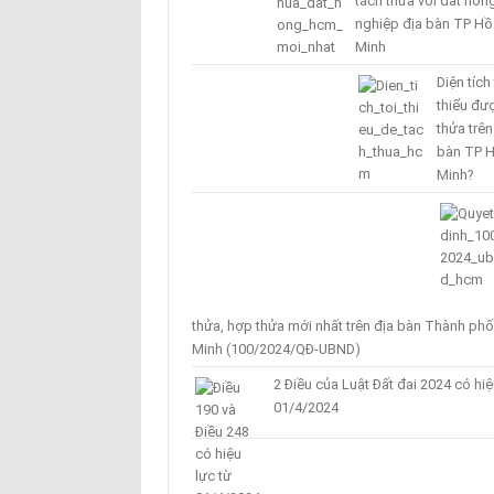
tách thửa với đất nôn
nghiệp địa bàn TP Hồ
Minh
Diện tích 
thiểu đư
thửa trên
bàn TP H
Minh?
thửa, hợp thửa mới nhất trên địa bàn Thành phố
Minh (100/2024/QĐ-UBND)
2 Điều của Luật Đất đai 2024 có hiệ
01/4/2024