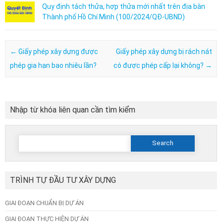
Quy định tách thửa, hợp thửa mới nhất trên địa bàn
Thành phố Hồ Chí Minh (100/2024/QĐ-UBND)
Post navigation
←
Giấy phép xây dựng được
Giấy phép xây dựng bị rách nát
phép gia hạn bao nhiêu lần?
có được phép cấp lại không?
→
Nhập từ khóa liên quan cần tìm kiểm
Search
for:
TRÌNH TỰ ĐẦU TƯ XÂY DỰNG
GIAI ĐOẠN CHUẨN BỊ DỰ ÁN
GIAI ĐOẠN THỰC HIỆN DỰ ÁN