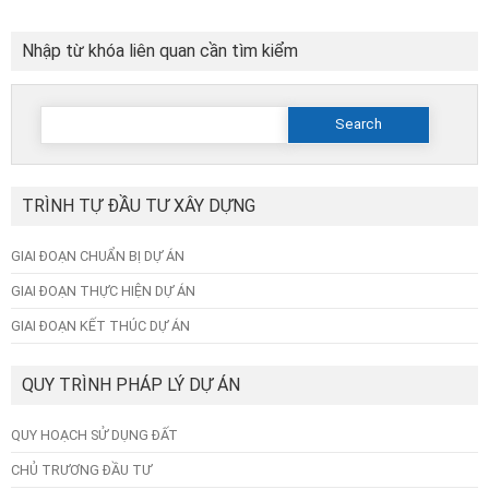
Nhập từ khóa liên quan cần tìm kiểm
Search
for:
TRÌNH TỰ ĐẦU TƯ XÂY DỰNG
GIAI ĐOẠN CHUẨN BỊ DỰ ÁN
GIAI ĐOẠN THỰC HIỆN DỰ ÁN
GIAI ĐOẠN KẾT THÚC DỰ ÁN
QUY TRÌNH PHÁP LÝ DỰ ÁN
QUY HOẠCH SỬ DỤNG ĐẤT
CHỦ TRƯƠNG ĐẦU TƯ